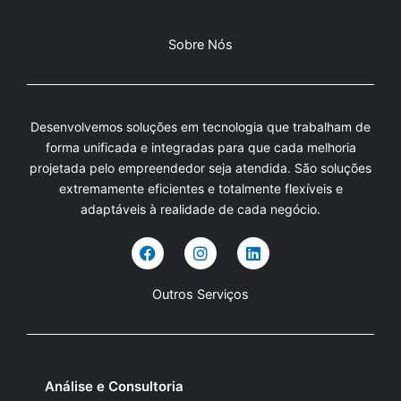
Sobre Nós
Desenvolvemos soluções em tecnologia que trabalham de
forma unificada e integradas para que cada melhoria
projetada pelo empreendedor seja atendida. São soluções
extremamente eficientes e totalmente flexíveis e
adaptáveis à realidade de cada negócio.
F
I
L
a
n
i
c
s
n
e
t
k
Outros Serviços
b
a
e
o
g
d
o
r
i
k
a
n
m
Análise e Consultoria